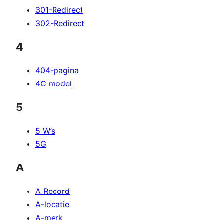
301-Redirect
302-Redirect
4
404-pagina
4C model
5
5 W’s
5G
A
A Record
A-locatie
A-merk