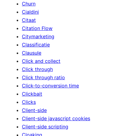
Churn
Cialdini
Citaat
Citation Flow
Citymarketing
Classificatie
Clausule
Click and collect
Click through
Click through ratio
Click-to-conversion time
Clickbait
Clicks
Client-side
Client-side javascript cookies
Client-side scripting
Cloaking