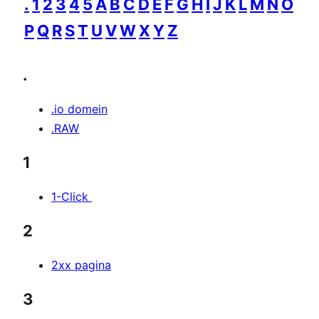
.
1
2
3
4
5
A
B
C
D
E
F
G
H
I
J
K
L
M
N
O
P
Q
R
S
T
U
V
W
X
Y
Z
.
.io domein
.RAW
1
1-Click
2
2xx pagina
3