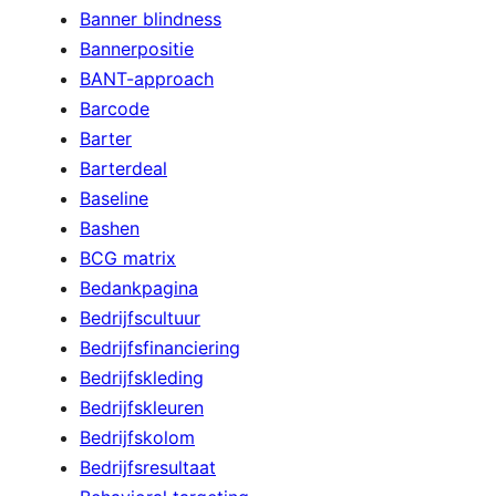
Banner blindness
Bannerpositie
BANT-approach
Barcode
Barter
Barterdeal
Baseline
Bashen
BCG matrix
Bedankpagina
Bedrijfscultuur
Bedrijfsfinanciering
Bedrijfskleding
Bedrijfskleuren
Bedrijfskolom
Bedrijfsresultaat