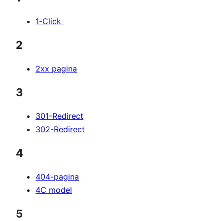
1-Click
2
2xx pagina
3
301-Redirect
302-Redirect
4
404-pagina
4C model
5