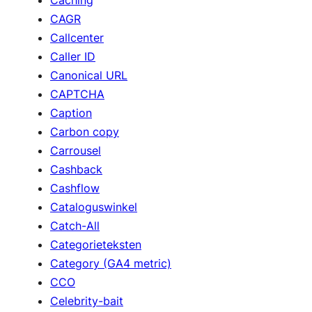
Caching
CAGR
Callcenter
Caller ID
Canonical URL
CAPTCHA
Caption
Carbon copy
Carrousel
Cashback
Cashflow
Cataloguswinkel
Catch-All
Categorieteksten
Category (GA4 metric)
CCO
Celebrity-bait