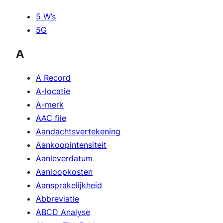
5 W’s
5G
A
A Record
A-locatie
A-merk
AAC file
Aandachtsvertekening
Aankoopintensiteit
Aanleverdatum
Aanloopkosten
Aansprakelijkheid
Abbreviatie
ABCD Analyse