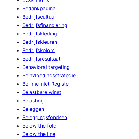
BCG matrix
Bedankpagina
Bedrijfscultuur
Bedrijfsfinanciering
Bedrijfskleding
Bedrijfskleuren
Bedrijfskolom
Bedrijfsresultaat
Behavioral targeting
Beïnvloedingsstrategie
Bel-me-niet Register
Belastbare winst
Belasting
Beleggen
Beleggingsfondsen
Below the fold
Below the line