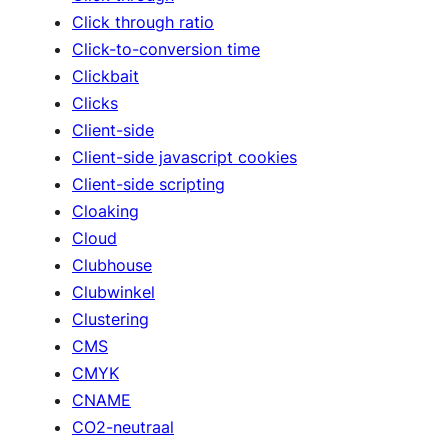
Click through ratio
Click-to-conversion time
Clickbait
Clicks
Client-side
Client-side javascript cookies
Client-side scripting
Cloaking
Cloud
Clubhouse
Clubwinkel
Clustering
CMS
CMYK
CNAME
CO2-neutraal