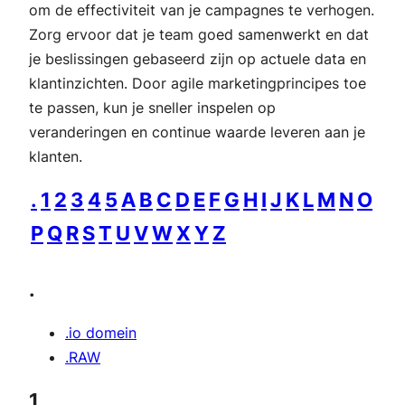
om de effectiviteit van je campagnes te verhogen.
Zorg ervoor dat je team goed samenwerkt en dat
je beslissingen gebaseerd zijn op actuele data en
klantinzichten. Door agile marketingprincipes toe
te passen, kun je sneller inspelen op
veranderingen en continue waarde leveren aan je
klanten.
.
1
2
3
4
5
A
B
C
D
E
F
G
H
I
J
K
L
M
N
O
P
Q
R
S
T
U
V
W
X
Y
Z
.
.io domein
.RAW
1