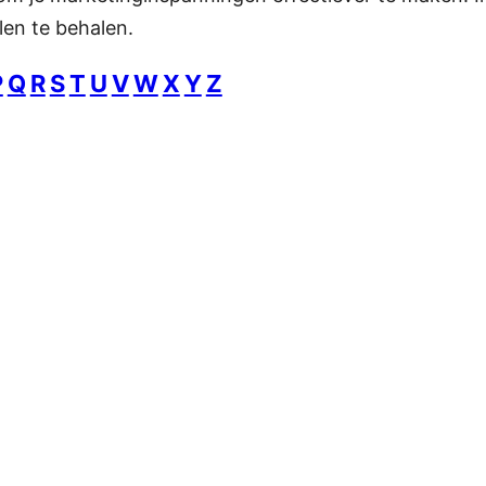
len te behalen.
P
Q
R
S
T
U
V
W
X
Y
Z