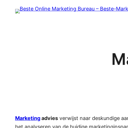
Ga
naar
de
inhoud
M
Marketing
advies
verwijst naar deskundige aa
het analyseren van de huidige marketinginspa