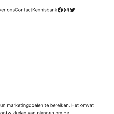
Facebook
Instagram
Twitter
ver ons
Contact
Kennisbank
hun marketingdoelen te bereiken. Het omvat
t ontwikkelen van plannen om de