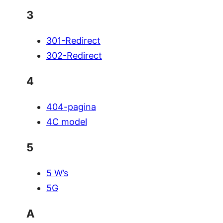
3
301-Redirect
302-Redirect
4
404-pagina
4C model
5
5 W’s
5G
A