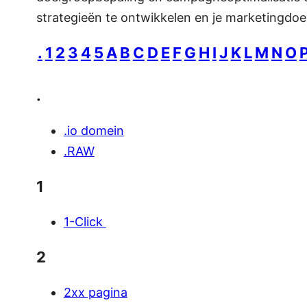
strategieën te ontwikkelen en je marketingdoe
.
1
2
3
4
5
A
B
C
D
E
F
G
H
I
J
K
L
M
N
O
.
.io domein
.RAW
1
1-Click
2
2xx pagina