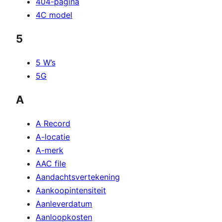
404-pagina
4C model
5
5 W’s
5G
A
A Record
A-locatie
A-merk
AAC file
Aandachtsvertekening
Aankoopintensiteit
Aanleverdatum
Aanloopkosten