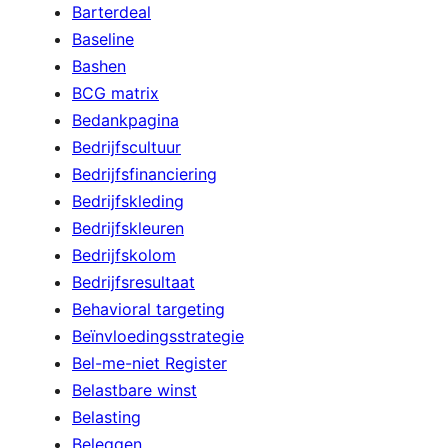
Barterdeal
Baseline
Bashen
BCG matrix
Bedankpagina
Bedrijfscultuur
Bedrijfsfinanciering
Bedrijfskleding
Bedrijfskleuren
Bedrijfskolom
Bedrijfsresultaat
Behavioral targeting
Beïnvloedingsstrategie
Bel-me-niet Register
Belastbare winst
Belasting
Beleggen