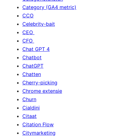
Category (GA4 metric)
CCO
Celebrity-bait
CEO
CFO
Chat GPT 4
Chatbot
ChatGPT
Chatten
Cherry-picking
Chrome extensie
Churn
Cialdini
Citaat
Citation Flow
Citymarketing