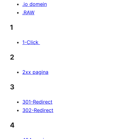
.io domein
.RAW
1
1-Click
2
2xx pagina
3
301-Redirect
302-Redirect
4