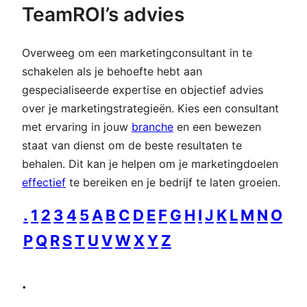
TeamROI’s advies
Overweeg om een marketingconsultant in te
schakelen als je behoefte hebt aan
gespecialiseerde expertise en objectief advies
over je marketingstrategieën. Kies een consultant
met ervaring in jouw
branche
en een bewezen
staat van dienst om de beste resultaten te
behalen. Dit kan je helpen om je marketingdoelen
effectief
te bereiken en je bedrijf te laten groeien.
.
1
2
3
4
5
A
B
C
D
E
F
G
H
I
J
K
L
M
N
O
P
Q
R
S
T
U
V
W
X
Y
Z
.